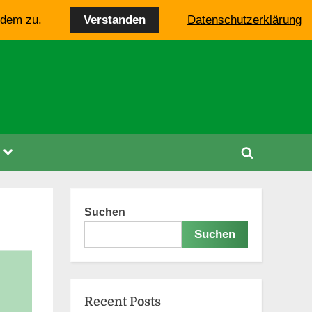
Verstanden
 dem zu.
Datenschutzerklärung
Toggle
Toggle
sub-
menu
search
form
Suchen
Suchen
Recent Posts