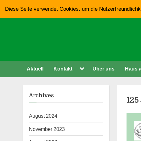
Skip
Diese Seite verwendet Cookies, um die Nutzerfreundlichk
to
content
Toggle
Aktuell
Kontakt
Über uns
Haus 
sub-
menu
Archives
Mo
125
Au
August 2024
Posted
By
August
Manfre
Keine
on
November 2023
11,
Willem
Komme
20
2024