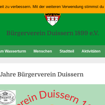
eit zu verbessern. Mit der weiteren Verwendung stimmst du
Bürgerverein Duissern 1899 e.V.
am Wasserturm
Menschen
Stadtteil
Aktivitäten
nat:
 Jahre Bürgerverein Duissern
gust
d
zu
s
ntare
24
125