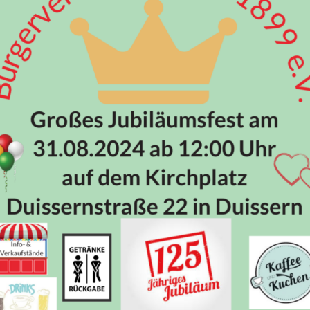
Jahre
Bürgerverein
Duissern