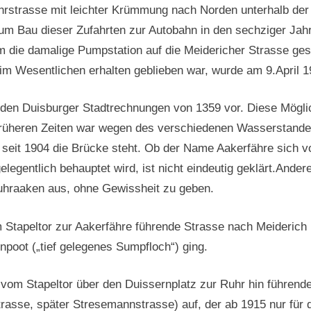
ährstrasse mit leichter Krümmung nach Norden unterhalb de
m Bau dieser Zufahrten zur Autobahn in den sechziger Jahre
 die damalige Pumpstation auf die Meidericher Strasse gestoß
m Wesentlichen erhalten geblieben war, wurde am 9.April 1
 den Duisburger Stadtrechnungen von 1359 vor. Diese Mögli
früheren Zeiten war wegen des verschiedenen Wasserstandes
 seit 1904 die Brücke steht. Ob der Name Aakerfähre sich v
 gelegentlich behauptet wird, ist nicht eindeutig geklärt.A
uhraaken aus, ohne Gewissheit zu geben.
m Stapeltor zur Aakerfähre führende Strasse nach Meiderich
enpoot („tief gelegenes Sumpfloch“) ging.
 vom Stapeltor über den Duissernplatz zur Ruhr hin führen
rasse, später Stresemannstrasse) auf, der ab 1915 nur für 