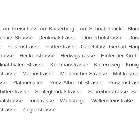
- Am Freischütz- Am Kaiserberg – Am Schnabelhuck – Blume
Schurz-Strasse – Denkmalstrasse – Dörnerhofstrasse – Duis
 – Felsenstrasse – Futterstrasse -Gabelplatz -Gerhart-Hau
rasse – Heckenstrasse – Hedwigstrasse – Hinter der Kirch
dinal-Galen-Strasse – Keetmanstrasse – Kiefernweg – König
strasse – Martinstrasse – Meidericher Strasse – Moltkestr
asse – Platanenallee – Prinz-Albrecht-Strasse – Prinzenstr
ifferstrasse – Schlegtendalstrasse – Schreiberstrasse- Sc
strasse – Tonstrasse – Waldsteige – Wallensteinstraße –
strasse – Zieglerstrasse