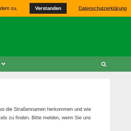
Verstanden
 dem zu.
Datenschutzerklärung
Toggle
Toggle
sub-
menu
search
form
n, wo die Straßennamen herkommen und wie
kels zu finden. Bitte melden, wenn Sie uns