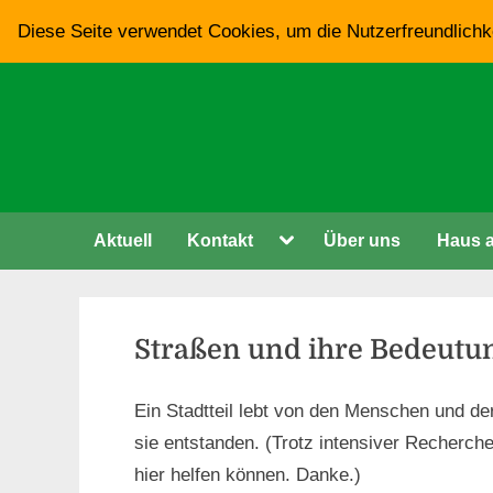
Skip
Diese Seite verwendet Cookies, um die Nutzerfreundlichk
to
content
Toggle
Aktuell
Kontakt
Über uns
Haus 
sub-
menu
Straßen und ihre Bedeutu
Ein Stadtteil lebt von den Menschen und d
sie entstanden. (Trotz intensiver Recherche
hier helfen können. Danke.)